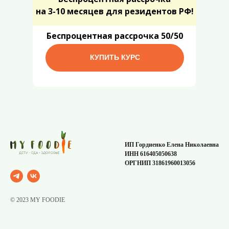
на 3-10 месяцев
для резидентов РФ!
Б
еспроцентная
рассрочка
50/50
КУПИТЬ КУРС
ИП Гордиенко Елена Николаевна
ИНН 616405050638
ОРГНИП 31861960013056
© 2023 MY FOODIE